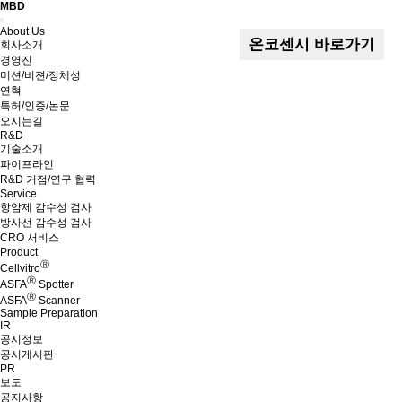
MBD
Menu
About Us
온코센시 바로가기
회사소개
경영진
미션/비젼/정체성
연혁
특허/인증/논문
오시는길
R&D
기술소개
파이프라인
R&D 거점/연구 협력
Service
항암제 감수성 검사
방사선 감수성 검사
CRO 서비스
Product
Ⓡ
Cellvitro
Ⓡ
ASFA
Spotter
Ⓡ
ASFA
Scanner
Sample Preparation
IR
공시정보
공시게시판
PR
보도
공지사항