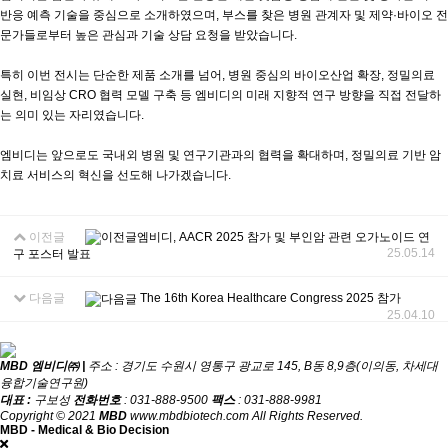
반응 예측 기술을 중심으로 소개하였으며, 부스를 찾은 병원 관계자 및 제약·바이오 전
문가들로부터 높은 관심과 기술 상담 요청을 받았습니다.
특히 이번 전시는 단순한 제품 소개를 넘어, 병원 중심의 바이오산업 확장, 정밀의료
실현, 비임상 CRO 협력 모델 구축 등 엠비디의 미래 지향적 연구 방향을 직접 전달하
는 의미 있는 자리였습니다.
엠비디는 앞으로도 국내외 병원 및 연구기관과의 협력을 확대하며, 정밀의료 기반 암
치료 서비스의 혁신을 선도해 나가겠습니다.
이전글
엠비디, AACR 2025 참가 및 부인암 관련 오가노이드 연
25.05.14
구 포스터 발표
다음글
The 16th Korea Healthcare Congress 2025 참가
25.04.10
MBD 엠비디㈜ |
주소 : 경기도 수원시 영통구 광교로 145, B동 8,9층(이의동, 차세대
융합기술연구원)
대표 :
구보성
전화번호
: 031-888-9500
팩스
: 031-888-9981
Copyright © 2021
MBD
www.mbdbiotech.com All Rights Reserved.
MBD - Medical & Bio Decision