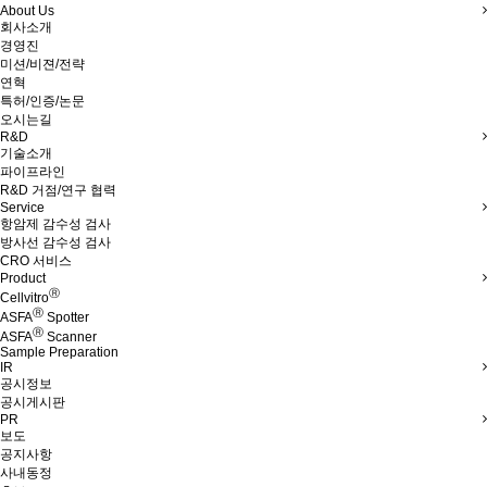
About Us
회사소개
경영진
미션/비젼/전략
연혁
특허/인증/논문
오시는길
R&D
기술소개
파이프라인
R&D 거점/연구 협력
Service
항암제 감수성 검사
방사선 감수성 검사
CRO 서비스
Product
Ⓡ
Cellvitro
Ⓡ
ASFA
Spotter
Ⓡ
ASFA
Scanner
Sample Preparation
IR
공시정보
공시게시판
PR
보도
공지사항
사내동정