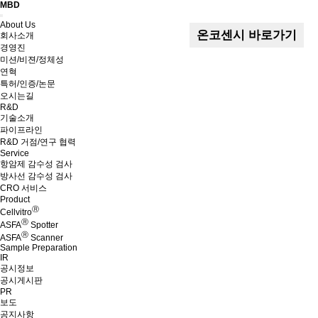
MBD
Menu
About Us
온코센시 바로가기
회사소개
경영진
미션/비젼/정체성
연혁
특허/인증/논문
오시는길
R&D
기술소개
파이프라인
R&D 거점/연구 협력
Service
항암제 감수성 검사
방사선 감수성 검사
CRO 서비스
Product
Ⓡ
Cellvitro
Ⓡ
ASFA
Spotter
Ⓡ
ASFA
Scanner
Sample Preparation
IR
공시정보
공시게시판
PR
보도
공지사항