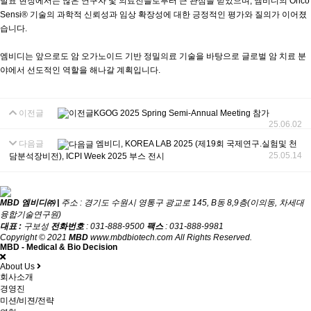
발표 현장에서는 많은 연구자 및 의료진들로부터 큰 관심을 받았으며, 엠비디의 Onco
Sensi® 기술의 과학적 신뢰성과 임상 확장성에 대한 긍정적인 평가와 질의가 이어졌
습니다.
엠비디는 앞으로도 암 오가노이드 기반 정밀의료 기술을 바탕으로 글로벌 암 치료 분
야에서 선도적인 역할을 해나갈 계획입니다.
이전글
KGOG 2025 Spring Semi-Annual Meeting 참가
25.06.02
다음글
엠비디, KOREA LAB 2025 (제19회 국제연구.실험및 천
25.05.14
담분석장비전), ICPI Week 2025 부스 전시
MBD 엠비디㈜ |
주소 : 경기도 수원시 영통구 광교로 145, B동 8,9층(이의동, 차세대
융합기술연구원)
대표 :
구보성
전화번호
: 031-888-9500
팩스
: 031-888-9981
Copyright © 2021
MBD
www.mbdbiotech.com All Rights Reserved.
MBD - Medical & Bio Decision
About Us
회사소개
경영진
미션/비젼/전략