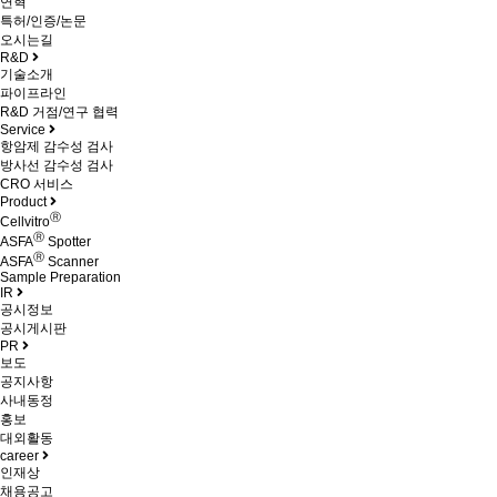
연혁
특허/인증/논문
오시는길
R&D
기술소개
파이프라인
R&D 거점/연구 협력
Service
항암제 감수성 검사
방사선 감수성 검사
CRO 서비스
Product
Ⓡ
Cellvitro
Ⓡ
ASFA
Spotter
Ⓡ
ASFA
Scanner
Sample Preparation
IR
공시정보
공시게시판
PR
보도
공지사항
사내동정
홍보
대외활동
career
인재상
채용공고