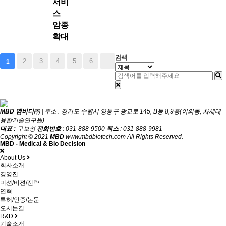
서비
스
암종
확대
검색
2
3
4
5
6
1
MBD 엠비디㈜ |
주소 : 경기도 수원시 영통구 광교로 145, B동 8,9층(이의동, 차세대
융합기술연구원)
대표 :
구보성
전화번호
: 031-888-9500
팩스
: 031-888-9981
Copyright © 2021
MBD
www.mbdbiotech.com All Rights Reserved.
MBD - Medical & Bio Decision
About Us
회사소개
경영진
미션/비젼/전략
연혁
특허/인증/논문
오시는길
R&D
기술소개