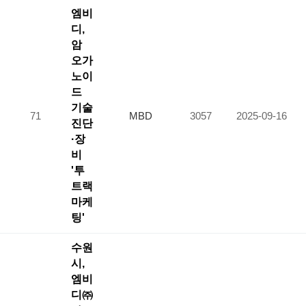
엠비
디,
암
오가
노이
드
기술
71
MBD
3057
2025-09-16
진단
·장
비
'투
트랙
마케
팅'
수원
시,
엠비
디㈜