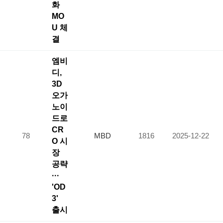
화
MO
U 체
결
엠비
디,
3D
오가
노이
드로
CR
78
MBD
1816
2025-12-22
O 시
장
공략
···
'OD
3'
출시