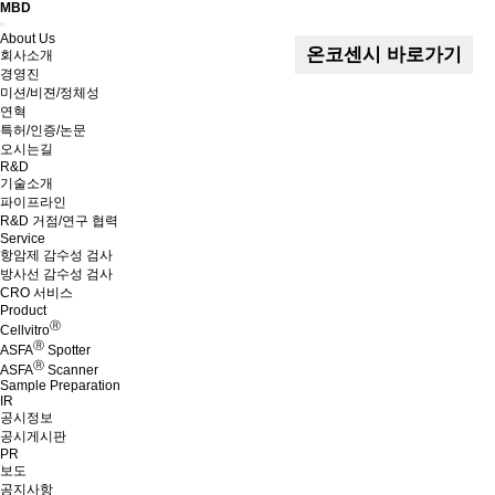
MBD
Menu
About Us
온코센시 바로가기
회사소개
경영진
미션/비젼/정체성
연혁
특허/인증/논문
오시는길
R&D
기술소개
파이프라인
R&D 거점/연구 협력
Service
항암제 감수성 검사
방사선 감수성 검사
CRO 서비스
Product
Ⓡ
Cellvitro
Ⓡ
ASFA
Spotter
Ⓡ
ASFA
Scanner
Sample Preparation
IR
공시정보
공시게시판
PR
보도
공지사항