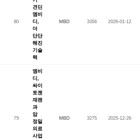
견딘
엠비
80
디,
MBD
3356
2026-01-12
더
단단
해진
기술
력
엠비
디,
싸이
토젠
재팬
과
암
79
MBD
3275
2025-12-26
정밀
의료
사업