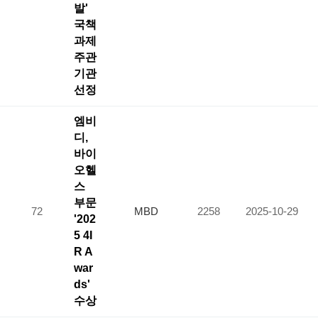
발'
국책
과제
주관
기관
선정
엠비
디,
바이
오헬
스
부문
72
MBD
2258
2025-10-29
'202
5 4I
R A
war
ds'
수상