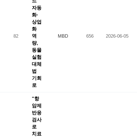
드
자동
화·
상업
화
82
역
MBD
656
2026-06-05
량,
동물
실험
대체
법
기회
로
“항
암제
반응
검사
로
치료