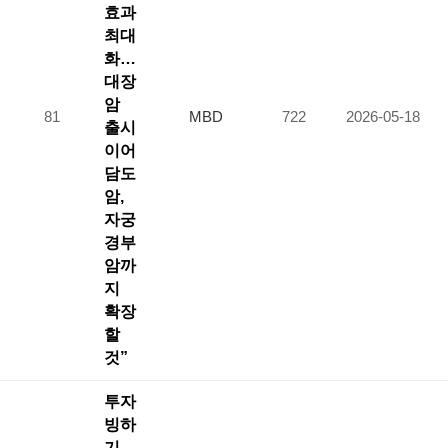
효과
최대
화…
대장
암
81
MBD
722
2026-05-18
출시
이어
담도
암,
자궁
경부
암까
지
확장
할
것”
투자
빙하
기