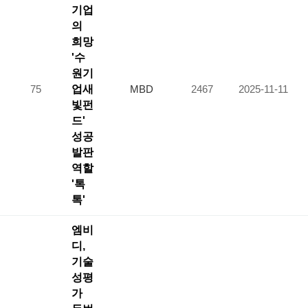
기업
의
희망
'수
원기
75
업새
MBD
2467
2025-11-11
빛펀
드'
성공
발판
역할
'톡
톡'
엠비
디,
기술
성평
가