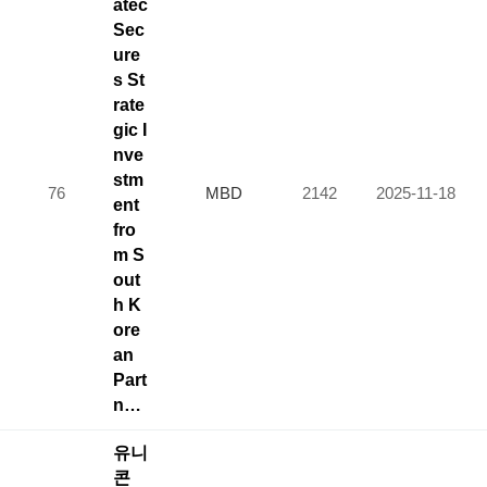
atec
Sec
ure
s St
rate
gic I
nve
stm
76
MBD
2142
2025-11-18
ent
fro
m S
out
h K
ore
an
Part
n…
유니
콘