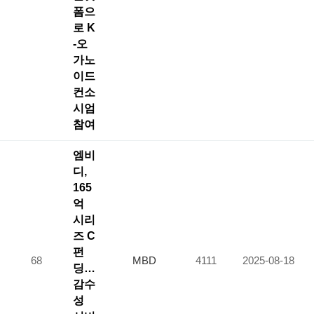
폼으
로 K
-오
가노
이드
컨소
시엄
참여
엠비
디,
165
억
시리
즈 C
펀
68
MBD
4111
2025-08-18
딩…
감수
성