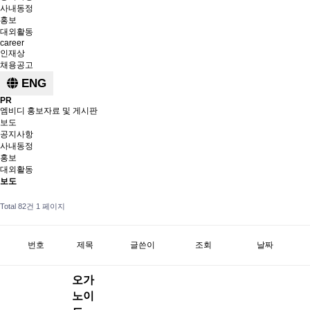
사내동정
홍보
대외활동
career
인재상
채용공고
ENG
PR
엠비디 홍보자료 및 게시판
보도
공지사항
사내동정
홍보
대외활동
보도
Total 82건
1 페이지
번호
제목
글쓴이
조회
날짜
오가
노이