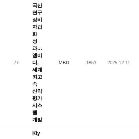
국산
연구
장비
자립
화
성
과…
엠비
77
디,
MBD
1853
2025-12-11
세계
최고
속
신약
평가
시스
템
개발
Kiy