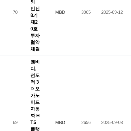
와
민선
70
MBD
3965
2025-09-12
8기
제2
0호
투자
협약
체결
엠비
디,
선도
적 3
D 오
가노
이드
자동
화 H
69
TS
MBD
2696
2025-09-03
플랫