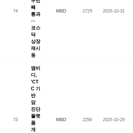
두번
째
74
MBD
2729
2025-10-31
통과
···
코스
닥
상장
재시
동
엠비
디,
'CT
C 기
반
암
진단
플랫
73
MBD
2256
2025-10-29
폼
개