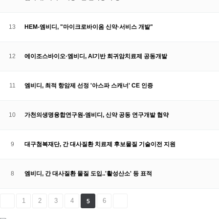
13
HEM-엠비디, "마이크로바이옴 신약·서비스 개발"
12
에이조스바이오·엠비디, AI기반 희귀암치료제 공동개발
11
엠비디, 최적 항암제 선정 '아스파 스캐너' CE 인증
10
가천의생명융합연구원-엠비디, 신약 공동 연구개발 협약
9
대구첨복재단, 간 대사질환 치료제 후보물질 기술이전 지원
8
엠비디, 간 대사질환 물질 도입..'활성산소' 등 표적
1
2
3
4
6
5