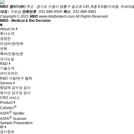
MBD 엠비디㈜ |
주소 : 경기도 수원시 영통구 광교로 145, B동 8,9층(이의동, 차세
대표 :
구보성
전화번호
: 031-888-9500
팩스
: 031-888-9981
Copyright © 2021
MBD
www.mbdbiotech.com All Rights Reserved.
MBD - Medical & Bio Decision
About Us
회사소개
경영진
미션/비젼/전략
연혁
특허/인증/논문
오시는길
R&D
기술소개
파이프라인
R&D 거점/연구 협력
Service
항암제 감수성 검사
방사선 감수성 검사
CRO 서비스
Product
Ⓡ
Cellvitro
Ⓡ
ASFA
Spotter
Ⓡ
ASFA
Scanner
Sample Preparation
IR
공시정보