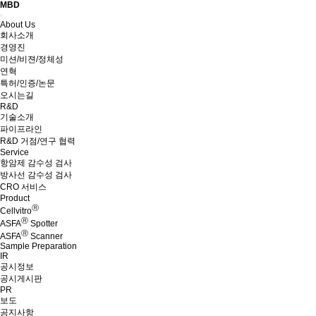
MBD
Menu
About Us
회사소개
경영진
미션/비젼/정체성
연혁
특허/인증/논문
오시는길
R&D
기술소개
파이프라인
R&D 거점/연구 협력
Service
항암제 감수성 검사
방사선 감수성 검사
CRO 서비스
Product
Ⓡ
Cellvitro
Ⓡ
ASFA
Spotter
Ⓡ
ASFA
Scanner
Sample Preparation
IR
공시정보
공시게시판
PR
보도
공지사항