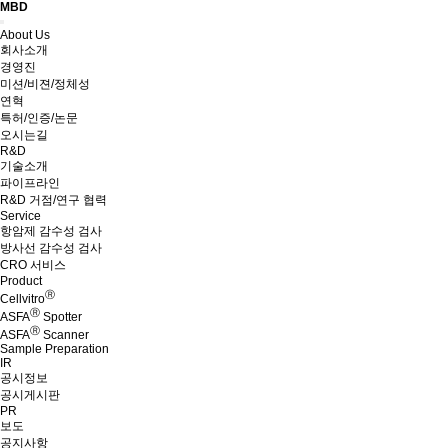
MBD
Menu
About Us
회사소개
경영진
미션/비젼/정체성
연혁
특허/인증/논문
오시는길
R&D
기술소개
파이프라인
R&D 거점/연구 협력
Service
항암제 감수성 검사
방사선 감수성 검사
CRO 서비스
Product
Ⓡ
Cellvitro
Ⓡ
ASFA
Spotter
Ⓡ
ASFA
Scanner
Sample Preparation
IR
공시정보
공시게시판
PR
보도
공지사항