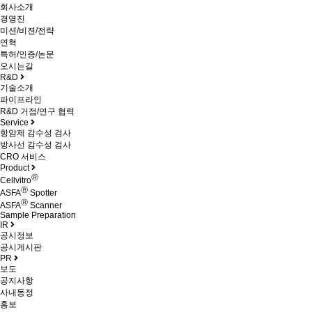
회사소개
경영진
미션/비젼/전략
연혁
특허/인증/논문
오시는길
R&D
기술소개
파이프라인
R&D 거점/연구 협력
Service
항암제 감수성 검사
방사선 감수성 검사
CRO 서비스
Product
Ⓡ
Cellvitro
Ⓡ
ASFA
Spotter
Ⓡ
ASFA
Scanner
Sample Preparation
IR
공시정보
공시게시판
PR
보도
공지사항
사내동정
홍보