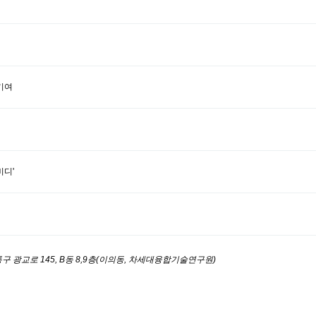
기여
비디'
구 광교로 145, B동 8,9층(이의동, 차세대융합기술연구원)