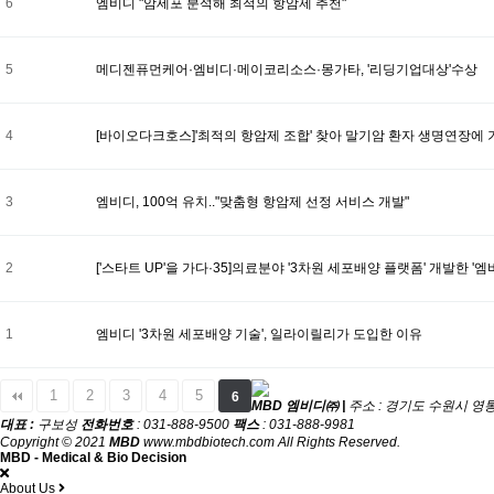
6
엠비디 "암세포 분석해 최적의 항암제 추천"
5
메디젠퓨먼케어·엠비디·메이코리소스·몽가타, '리딩기업대상'수상
4
[바이오다크호스]'최적의 항암제 조합' 찾아 말기암 환자 생명연장에 
3
엠비디, 100억 유치.."맞춤형 항암제 선정 서비스 개발"
2
['스타트 UP'을 가다·35]의료분야 '3차원 세포배양 플랫폼' 개발한 '엠
1
엠비디 '3차원 세포배양 기술', 일라이릴리가 도입한 이유
1
2
3
4
5
6
MBD 엠비디㈜ |
주소 : 경기도 수원시 영통
대표 :
구보성
전화번호
: 031-888-9500
팩스
: 031-888-9981
Copyright © 2021
MBD
www.mbdbiotech.com All Rights Reserved.
MBD - Medical & Bio Decision
About Us