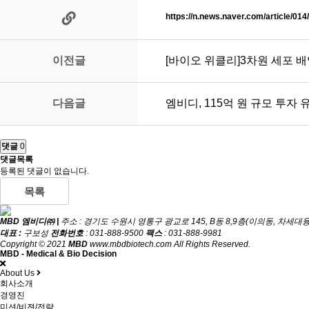
https://n.news.naver.com/article/01
이전글
[바이오 위클리]3차원 세포 배
다음글
엠비디, 115억 원 규모 투자
댓글
0
댓글목록
등록된 댓글이 없습니다.
목록
MBD 엠비디㈜ |
주소 : 경기도 수원시 영통구 광교로 145, B동 8,9층(이의동, 차세
대표 :
구보성
전화번호
: 031-888-9500
팩스
: 031-888-9981
Copyright © 2021
MBD
www.mbdbiotech.com All Rights Reserved.
MBD - Medical & Bio Decision
About Us
회사소개
경영진
미션/비젼/전략