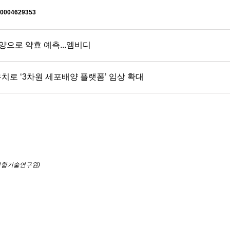
4/0004629353
양으로 약효 예측...엠비디
 유치로 ‘3차원 세포배양 플랫폼’ 임상 확대
대융합기술연구원)