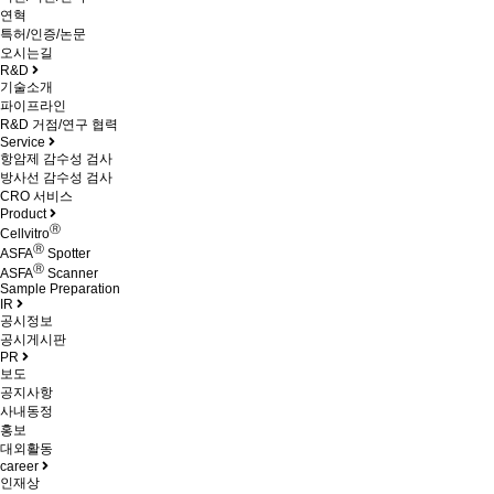
연혁
특허/인증/논문
오시는길
R&D
기술소개
파이프라인
R&D 거점/연구 협력
Service
항암제 감수성 검사
방사선 감수성 검사
CRO 서비스
Product
Ⓡ
Cellvitro
Ⓡ
ASFA
Spotter
Ⓡ
ASFA
Scanner
Sample Preparation
IR
공시정보
공시게시판
PR
보도
공지사항
사내동정
홍보
대외활동
career
인재상