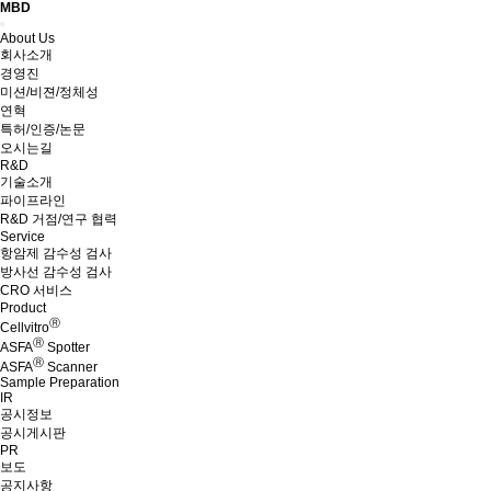
MBD
Menu
About Us
회사소개
경영진
미션/비젼/정체성
연혁
특허/인증/논문
오시는길
R&D
기술소개
파이프라인
R&D 거점/연구 협력
Service
항암제 감수성 검사
방사선 감수성 검사
CRO 서비스
Product
Ⓡ
Cellvitro
Ⓡ
ASFA
Spotter
Ⓡ
ASFA
Scanner
Sample Preparation
IR
공시정보
공시게시판
PR
보도
공지사항