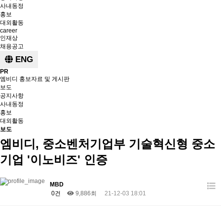
사내동정
홍보
대외활동
career
인재상
채용공고
ENG
PR
엠비디 홍보자료 및 게시판
보도
공지사항
사내동정
홍보
대외활동
보도
엠비디, 중소벤처기업부 기술혁신형 중소
기업 '이노비즈' 인증
MBD
0건
9,886회
21-12-03 18:01