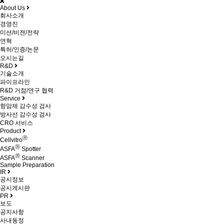
About Us
회사소개
경영진
미션/비젼/전략
연혁
특허/인증/논문
오시는길
R&D
기술소개
파이프라인
R&D 거점/연구 협력
Service
항암제 감수성 검사
방사선 감수성 검사
CRO 서비스
Product
Ⓡ
Cellvitro
Ⓡ
ASFA
Spotter
Ⓡ
ASFA
Scanner
Sample Preparation
IR
공시정보
공시게시판
PR
보도
공지사항
사내동정