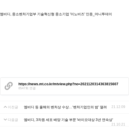
엠비디, 중소벤처기업부 기술혁신형 중소기업 '이노비즈' 인증_머니투데이
https://news.mt.co.kr/mtview.php?no=2021120314363815607
8547회 연결
21.12.09
이전글
엠비디 등 올해의 벤처상 수상…‘벤처기업인의 밤’ 열려
다음글
엠비디, 3차원 세포 배양 기술 부문 '바이오대상 3년 연속상'
21.10.21