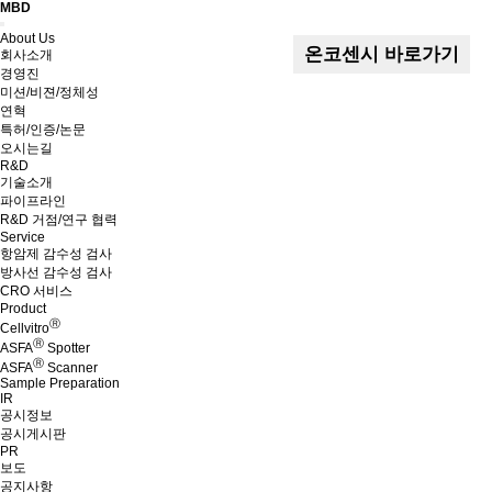
MBD
Menu
About Us
온코센시 바로가기
회사소개
경영진
미션/비젼/정체성
연혁
특허/인증/논문
오시는길
R&D
기술소개
파이프라인
R&D 거점/연구 협력
Service
항암제 감수성 검사
방사선 감수성 검사
CRO 서비스
Product
Ⓡ
Cellvitro
Ⓡ
ASFA
Spotter
Ⓡ
ASFA
Scanner
Sample Preparation
IR
공시정보
공시게시판
PR
보도
공지사항