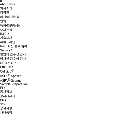
About Us
회사소개
경영진
미션/비젼/전략
연혁
특허/인증/논문
오시는길
R&D
기술소개
파이프라인
R&D 거점/연구 협력
Service
항암제 감수성 검사
방사선 감수성 검사
CRO 서비스
Product
Ⓡ
Cellvitro
Ⓡ
ASFA
Spotter
Ⓡ
ASFA
Scanner
Sample Preparation
IR
공시정보
공시게시판
PR
보도
공지사항
사내동정