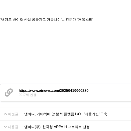
“병원도 바이오 산업 공급자로 거듭나야”…전문가 '한 목소리'
https://www.etnews.com/20250410000280
2917회 연결
이전글
엠비디, 키야텍에 암 분석 플랫폼 L/O…'매출기반' 구축
다음글
엠비디(주), 한국형 ARPA-H 프로젝트 선정