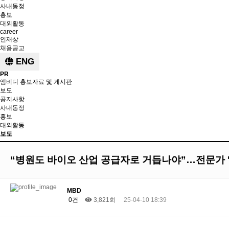
사내동정
홍보
대외활동
career
인재상
채용공고
ENG
PR
엠비디 홍보자료 및 게시판
보도
공지사항
사내동정
홍보
대외활동
보도
“병원도 바이오 산업 공급자로 거듭나야”…전문가 '
MBD
0건
3,821회
25-04-10 18:39