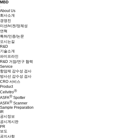
MBD
Menu
About Us
회사소개
경영진
미션/비젼/정체성
연혁
특허/인증/논문
오시는길
R&D
기술소개
파이프라인
R&D 거점/연구 협력
Service
항암제 감수성 검사
방사선 감수성 검사
CRO 서비스
Product
Ⓡ
Cellvitro
Ⓡ
ASFA
Spotter
Ⓡ
ASFA
Scanner
Sample Preparation
IR
공시정보
공시게시판
PR
보도
공지사항