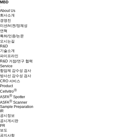
MBD
Menu
About Us
회사소개
경영진
미션/비젼/정체성
연혁
특허/인증/논문
오시는길
R&D
기술소개
파이프라인
R&D 거점/연구 협력
Service
항암제 감수성 검사
방사선 감수성 검사
CRO 서비스
Product
Ⓡ
Cellvitro
Ⓡ
ASFA
Spotter
Ⓡ
ASFA
Scanner
Sample Preparation
IR
공시정보
공시게시판
PR
보도
공지사항