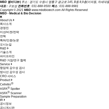
MBD 엠비디㈜ |
주소 : 경기도 수원시 영통구 광교로 145, B동 8,9층(이의동, 차세
대표 :
구보성
전화번호
: 031-888-9500
팩스
: 031-888-9981
Copyright © 2021
MBD
www.mbdbiotech.com All Rights Reserved.
MBD - Medical & Bio Decision
About Us
회사소개
경영진
미션/비젼/전략
연혁
특허/인증/논문
오시는길
R&D
기술소개
파이프라인
R&D 거점/연구 협력
Service
항암제 감수성 검사
방사선 감수성 검사
CRO 서비스
Product
Ⓡ
Cellvitro
Ⓡ
ASFA
Spotter
Ⓡ
ASFA
Scanner
Sample Preparation
IR
공시정보
공시게시판