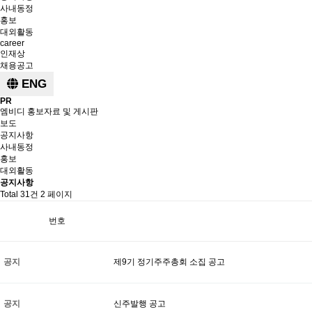
사내동정
홍보
대외활동
career
인재상
채용공고
ENG
PR
엠비디 홍보자료 및 게시판
보도
공지사항
사내동정
홍보
대외활동
공지사항
Total 31건
2 페이지
번호
공지
제9기 정기주주총회 소집 공고
공지
신주발행 공고