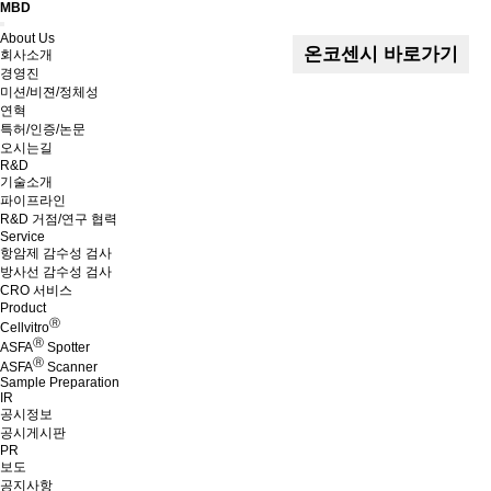
MBD
Menu
About Us
온코센시 바로가기
회사소개
경영진
미션/비젼/정체성
연혁
특허/인증/논문
오시는길
R&D
기술소개
파이프라인
R&D 거점/연구 협력
Service
항암제 감수성 검사
방사선 감수성 검사
CRO 서비스
Product
Ⓡ
Cellvitro
Ⓡ
ASFA
Spotter
Ⓡ
ASFA
Scanner
Sample Preparation
IR
공시정보
공시게시판
PR
보도
공지사항