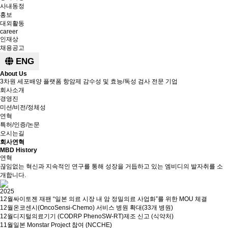
사내동정
홍보
대외활동
career
인재상
채용공고
ENG
About Us
3차원 세포배양 플랫폼 항암제 감수성 및 효능/독성 검사 전문 기업
회사소개
경영진
미션/비전/정체성
연혁
특허/인증/논문
오시는길
회사연혁
MBD History
연혁
끊임없는 혁신과 지속적인 연구를 통해 성장을 거듭하고 있는 엠비디의 발자취를 소
개합니다.
2025
12월
싸이토젠 재팬 “일본 의료 시장 내 암 정밀의료 사업화”를 위한 MOU 체결
12월
온코센시(OncoSensi-Chemo) 서비스 병원 확대(33개 병원)
12월
디지털의료기기 (CODRP PhenoSW-RT)제조 신고 (식약처)
11월
일본 Monstar Project 참여 (NCCHE)