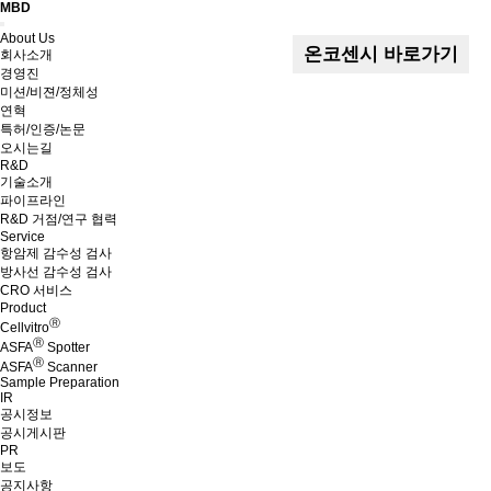
MBD
Menu
About Us
온코센시 바로가기
회사소개
경영진
미션/비젼/정체성
연혁
특허/인증/논문
오시는길
R&D
기술소개
파이프라인
R&D 거점/연구 협력
Service
항암제 감수성 검사
방사선 감수성 검사
CRO 서비스
Product
Ⓡ
Cellvitro
Ⓡ
ASFA
Spotter
Ⓡ
ASFA
Scanner
Sample Preparation
IR
공시정보
공시게시판
PR
보도
공지사항