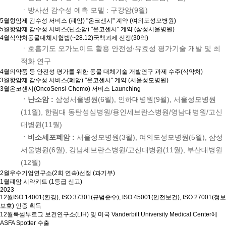
ㆍ방사선 감수성 예측 모델 : 구강암(9월)
5월
항암제 감수성 서비스 (폐암) "온코센시" 계약 (여의도성모병원)
5월
항암제 감수성 서비스(난소암) "온코센시" 계약 (삼성서울병원)
4월
식약처동물대체시헙법(~28.12)국책과제 선정(30억)
ㆍ호흡기도 오가노이드 활용 안전성∙유효성 평가기술 개발 및 최
적화 연구
4월
의약품 등 안전성 평가를 위한 동물 대체기술 개발연구 과제 수주(식약처)
3월
항암제 감수성 서비스(폐암) "온코센시" 계약 (서울성모병원)
3월
온코센시(OncoSensi-Chemo) 서비스 Launching
ㆍ난소암 :
삼성서울병원(6월), 인하대병원(9월), 서울성모병원
(11월), 한림대 동탄성심병원/용인세브란스병원/영남대병원/고신
대병원(11월)
ㆍ비소세포폐암 :
서울성모병원(3월), 여의도성모병원(5월), 삼성
서울병원(6월), 강남세브란스병원/고신대병원(11월), 부산대병원
(12월)
2월
우수기업연구소(2회 연속)선정 (과기부)
1월
폐암 시약키트 (1등급 신고)
2023
12월
ISO 14001(환경), ISO 37301(규범준수), ISO 45001(안전보건), ISO 27001(정보
보호) 인증 획득
12월
룩셈부르그 보건연구소(LIH) 및 미국 Vanderbilt University Medical Center에
ASFA Spotter 수출