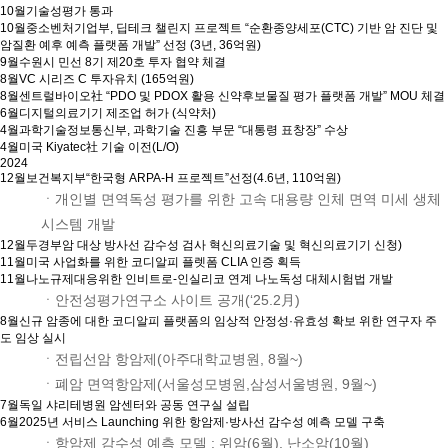
10월
기술성평가 통과
10월
중소벤처기업부, 딥테크 챌린지 프로젝트 “순환종양세포(CTC) 기반 암 진단 및
암질환 예후 예측 플랫폼 개발” 선정 (3년, 36억원)
9월
수원시 민선 8기 제20호 투자 협약 체결
8월
VC 시리즈 C 투자유치 (165억원)
8월
센트럴바이오社 “PDO 및 PDOX 활용 신약후보물질 평가 플랫폼 개발” MOU 체결
6월
디지털의료기기 제조업 허가 (식약처)
4월
과학기술정보통신부, 과학기술 진흥 부문 “대통령 표창장” 수상
4월
미국 Kiyatec社 기술 이전(L/O)
2024
12월
보건복지부“한국형 ARPA-H 프로젝트”선정(4.6년, 110억원)
ㆍ개인별 면역독성 평가를 위한 고속 대용량 인체 면역 미세 생체
시스템 개발
12월
두경부암 대상 방사선 감수성 검사 혁신의료기술 및 혁신의료기기 신청)
11월
미국 사업화를 위한 코디알피 플렛폼 CLIA 인증 획득
11월
나노규제대응위한 인비트로-인실리코 연계 나노독성 대체시험법 개발
ㆍ안전성평가연구소 사이트 공개(‘25.2月)
8월
신규 암종에 대한 코디알피 플랫폼의 임상적 안정성·유효성 확보 위한 연구자 주
도 임상 실시
ㆍ전립선암 항암제(아주대학교병원, 8월~)
ㆍ폐암 면역항암제(서울성모병원,삼성서울병원, 9월~)
7월
독일 샤리테병원 암센터와 공동 연구실 설립
6월
2025년 서비스 Launching 위한 항암제·방사선 감수성 예측 모델 구축
ㆍ항암제 감수성 예측 모델 : 위암(6월), 난소암(10월)