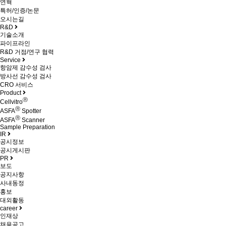
연혁
특허/인증/논문
오시는길
R&D
기술소개
파이프라인
R&D 거점/연구 협력
Service
항암제 감수성 검사
방사선 감수성 검사
CRO 서비스
Product
Ⓡ
Cellvitro
Ⓡ
ASFA
Spotter
Ⓡ
ASFA
Scanner
Sample Preparation
IR
공시정보
공시게시판
PR
보도
공지사항
사내동정
홍보
대외활동
career
인재상
채용공고