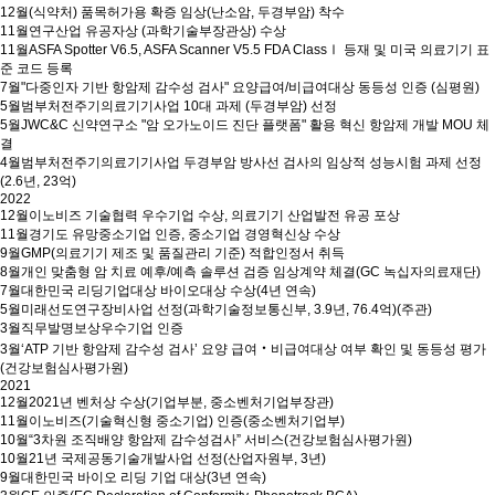
12월
(식약처) 품목허가용 확증 임상(난소암, 두경부암) 착수
11월
연구산업 유공자상 (과학기술부장관상) 수상
11월
ASFA Spotter V6.5, ASFA Scanner V5.5 FDA ClassⅠ 등재 및 미국 의료기기 표
준 코드 등록
7월
"다중인자 기반 항암제 감수성 검사" 요양급여/비급여대상 동등성 인증 (심평원)
5월
범부처전주기의료기기사업 10대 과제 (두경부암) 선정
5월
JWC&C 신약연구소 "암 오가노이드 진단 플랫폼" 활용 혁신 항암제 개발 MOU 체
결
4월
범부처전주기의료기기사업 두경부암 방사선 검사의 임상적 성능시험 과제 선정
(2.6년, 23억)
2022
12월
이노비즈 기술협력 우수기업 수상, 의료기기 산업발전 유공 포상
11월
경기도 유망중소기업 인증, 중소기업 경영혁신상 수상
9월
GMP(의료기기 제조 및 품질관리 기준) 적합인정서 취득
8월
개인 맞춤형 암 치료 예후/예측 솔루션 검증 임상계약 체결(GC 녹십자의료재단)
7월
대한민국 리딩기업대상 바이오대상 수상(4년 연속)
5월
미래선도연구장비사업 선정(과학기술정보통신부, 3.9년, 76.4억)(주관)
3월
직무발명보상우수기업 인증
3월
‘ATP 기반 항암제 감수성 검사’ 요양 급여‧비급여대상 여부 확인 및 동등성 평가
(건강보험심사평가원)
2021
12월
2021년 벤처상 수상(기업부분, 중소벤처기업부장관)
11월
이노비즈(기술혁신형 중소기업) 인증(중소벤처기업부)
10월
“3차원 조직배양 항암제 감수성검사” 서비스(건강보험심사평가원)
10월
21년 국제공동기술개발사업 선정(산업자원부, 3년)
9월
대한민국 바이오 리딩 기업 대상(3년 연속)