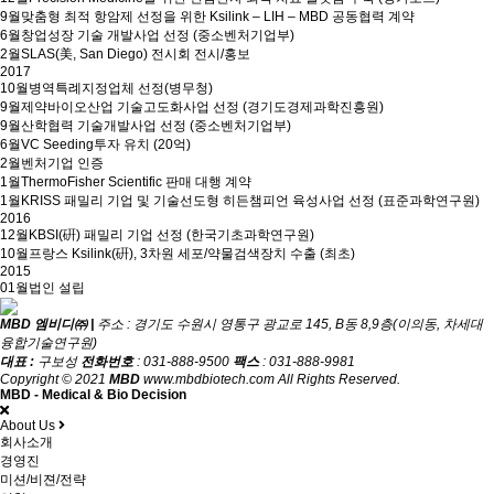
9월
맞춤형 최적 항암제 선정을 위한 Ksilink – LIH – MBD 공동협력 계약
6월
창업성장 기술 개발사업 선정 (중소벤처기업부)
2월
SLAS(美, San Diego) 전시회 전시/홍보
2017
10월
병역특례지정업체 선정(병무청)
9월
제약바이오산업 기술고도화사업 선정 (경기도경제과학진흥원)
9월
산학협력 기술개발사업 선정 (중소벤처기업부)
6월
VC Seeding투자 유치 (20억)
2월
벤처기업 인증
1월
ThermoFisher Scientific 판매 대행 계약
1월
KRISS 패밀리 기업 및 기술선도형 히든챔피언 육성사업 선정 (표준과학연구원)
2016
12월
KBSI(硏) 패밀리 기업 선정 (한국기초과학연구원)
10월
프랑스 Ksilink(硏), 3차원 세포/약물검색장치 수출 (최초)
2015
01월
법인 설립
MBD 엠비디㈜ |
주소 : 경기도 수원시 영통구 광교로 145, B동 8,9층(이의동, 차세대
융합기술연구원)
대표 :
구보성
전화번호
: 031-888-9500
팩스
: 031-888-9981
Copyright © 2021
MBD
www.mbdbiotech.com All Rights Reserved.
MBD - Medical & Bio Decision
About Us
회사소개
경영진
미션/비젼/전략