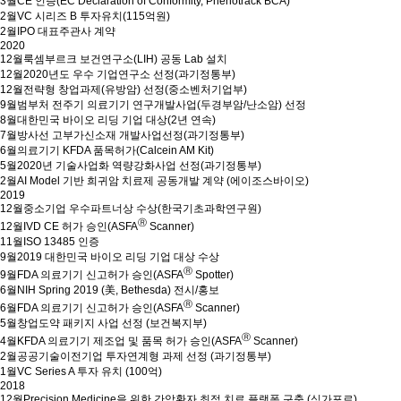
3월
CE 인증(EC Declaration of Conformity, Phenotrack BCA)
2월
VC 시리즈 B 투자유치(115억원)
2월
IPO 대표주관사 계약
2020
12월
룩셈부르크 보건연구소(LIH) 공동 Lab 설치
12월
2020년도 우수 기업연구소 선정(과기정통부)
12월
전략형 창업과제(유방암) 선정(중소벤처기업부)
9월
범부처 전주기 의료기기 연구개발사업(두경부암/난소암) 선정
8월
대한민국 바이오 리딩 기업 대상(2년 연속)
7월
방사선 고부가신소재 개발사업선정(과기정통부)
6월
의료기기 KFDA 품목허가(Calcein AM Kit)
5월
2020년 기술사업화 역량강화사업 선정(과기정통부)
2월
AI Model 기반 희귀암 치료제 공동개발 계약 (에이조스바이오)
2019
12월
중소기업 우수파트너상 수상(한국기초과학연구원)
Ⓡ
12월
IVD CE 허가 승인(ASFA
Scanner)
11월
ISO 13485 인증
9월
2019 대한민국 바이오 리딩 기업 대상 수상
Ⓡ
9월
FDA 의료기기 신고허가 승인(ASFA
Spotter)
6월
NIH Spring 2019 (美, Bethesda) 전시/홍보
Ⓡ
6월
FDA 의료기기 신고허가 승인(ASFA
Scanner)
5월
창업도약 패키지 사업 선정 (보건복지부)
Ⓡ
4월
KFDA 의료기기 제조업 및 품목 허가 승인(ASFA
Scanner)
2월
공공기술이전기업 투자연계형 과제 선정 (과기정통부)
1월
VC Series A 투자 유치 (100억)
2018
12월
Precision Medicine을 위한 간암환자 최적 치료 플랫폼 구축 (싱가포르)