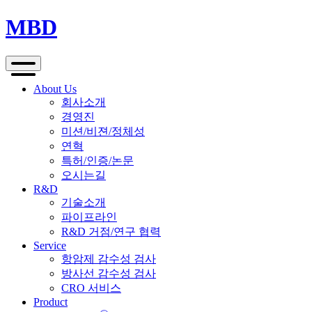
MBD
Menu
About Us
회사소개
경영진
미션/비젼/정체성
연혁
특허/인증/논문
오시는길
R&D
기술소개
파이프라인
R&D 거점/연구 협력
Service
항암제 감수성 검사
방사선 감수성 검사
CRO 서비스
Product