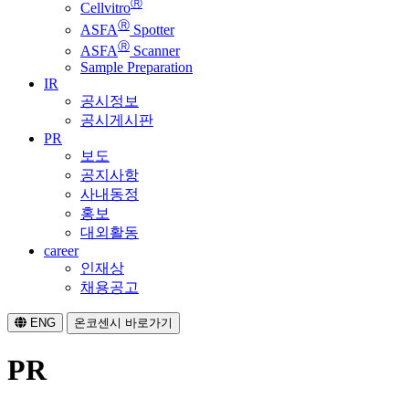
Ⓡ
Cellvitro
Ⓡ
ASFA
Spotter
Ⓡ
ASFA
Scanner
Sample Preparation
IR
공시정보
공시게시판
PR
보도
공지사항
사내동정
홍보
대외활동
career
인재상
채용공고
ENG
온코센시 바로가기
PR