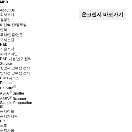
MBD
Menu
About Us
온코센시 바로가기
회사소개
경영진
미션/비젼/정체성
연혁
특허/인증/논문
오시는길
R&D
기술소개
파이프라인
R&D 거점/연구 협력
Service
항암제 감수성 검사
방사선 감수성 검사
CRO 서비스
Product
Ⓡ
Cellvitro
Ⓡ
ASFA
Spotter
Ⓡ
ASFA
Scanner
Sample Preparation
IR
공시정보
공시게시판
PR
보도
공지사항