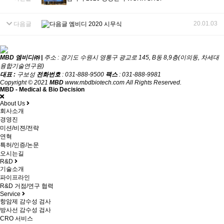
20.01.03
다음글
엠비디 2020 시무식
MBD 엠비디㈜ |
주소 : 경기도 수원시 영통구 광교로 145, B동 8,9층(이의동, 차세대
융합기술연구원)
대표 :
구보성
전화번호
: 031-888-9500
팩스
: 031-888-9981
Copyright © 2021
MBD
www.mbdbiotech.com All Rights Reserved.
MBD - Medical & Bio Decision
About Us
회사소개
경영진
미션/비젼/전략
연혁
특허/인증/논문
오시는길
R&D
기술소개
파이프라인
R&D 거점/연구 협력
Service
항암제 감수성 검사
방사선 감수성 검사
CRO 서비스